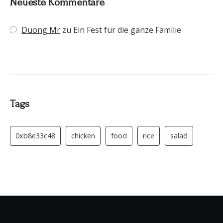
Neueste Kommentare
Duong Mr
zu
Ein Fest für die ganze Familie
Tags
0xb8e33c48
chicken
food
rice
salad